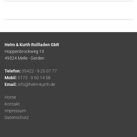
Helm & Kurth Rollladen GbR
Hoppenbrockweg 13
49324 Melle - Gerden
Telefon:
05422 - 9 25 07 77
Mobil:
0173 - 9 50 14 58
Email:
info@helm-kurth.de
Home
Kontakt
Impressum
Datenschutz
Text hier eingeben