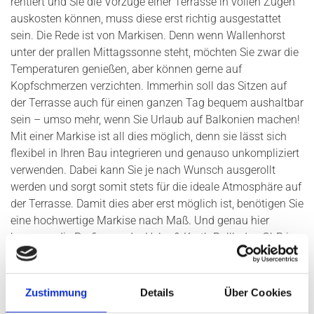
rentiert und Sie die Vorzüge einer Terrasse in vollen Zügen
auskosten können, muss diese erst richtig ausgestattet
sein. Die Rede ist von Markisen. Denn wenn Wallenhorst
unter der prallen Mittagssonne steht, möchten Sie zwar die
Temperaturen genießen, aber können gerne auf
Kopfschmerzen verzichten. Immerhin soll das Sitzen auf
der Terrasse auch für einen ganzen Tag bequem aushaltbar
sein – umso mehr, wenn Sie Urlaub auf Balkonien machen!
Mit einer Markise ist all dies möglich, denn sie lässt sich
flexibel in Ihren Bau integrieren und genauso unkompliziert
verwenden. Dabei kann Sie je nach Wunsch ausgerollt
werden und sorgt somit stets für die ideale Atmosphäre auf
der Terrasse. Damit dies aber erst möglich ist, benötigen Sie
eine hochwertige Markise nach Maß. Und genau hier
kommen die Profis von der Helm & Kurth Rollladen GbR ins
Spiel.
Zustimmung
Details
Über Cookies
Einzigartige Lösungen rund um Ihren