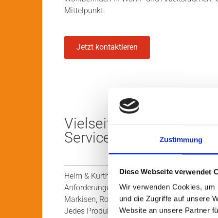
Mittelpunkt.
Jetzt kontaktieren
Vielseitige Sonnensch
Serviceleistungen
Zustimmung
Diese Webseite verwendet 
Helm & Kurth bietet verschiedene Produkte, d
Anforderungen gerecht werden. Zum Angebo
Wir verwenden Cookies, um I
Markisen, Rollläden, Jalousien, Plissees un
und die Zugriffe auf unsere 
Jedes Produkt wird fachgerecht installiert 
Website an unsere Partner fü