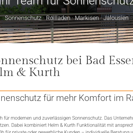
Ihr Team für Sonnenschut
Sonnenschutz · Rollladen · Markisen · Jalousien
onnenschutz bei Bad Esse
lm & Kurth
nenschutz für mehr Komfort im 
h für modernen und zuverlässigen Sonnenschutz. Das Unternehme
ützen. Dabei kombiniert Helm & Kurth Funktionalität mit anspre
b für private oder gewerbliche Kunden – individuelle Beratun