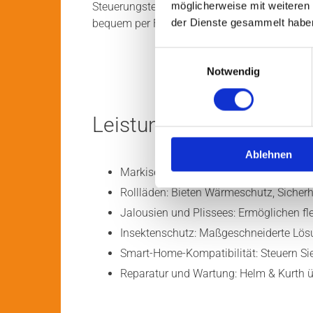
Steuerungstechnik ausgestattet. So steuern 
möglicherweise mit weiteren
bequem per Funk oder App. Das verbessert d
der Dienste gesammelt habe
Einwilligungsauswahl
Notwendig
Leistungsübersicht von
Ablehnen
Markisen: Ideal für Terrasse und Balko
Rollläden: Bieten Wärmeschutz, Sicherhe
Jalousien und Plissees: Ermöglichen fle
Insektenschutz: Maßgeschneiderte Lösun
Smart-Home-Kompatibilität: Steuern S
Reparatur und Wartung: Helm & Kurth ü