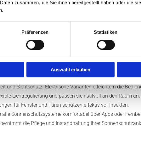
Sie Ihre Sonnenschutzanlagen
 Daten zusammen, die Sie ihnen bereitgestellt haben oder die s
en Komfort und spart Energie.
n.
Präferenzen
Statistiken
 Helm & Kurth im Raum Bad Essen
Auswahl erlauben
n, schützen sie vor direkter Sonneneinstrahlung und schaffen a
it und Sichtschutz. Elektrische Varianten erleichtern die Bedien
xible Lichtregulierung und passen sich stilvoll an den Raum an.
gen für Fenster und Türen schützen effektiv vor Insekten.
ie alle Sonnenschutzsysteme komfortabel über Apps oder Fernb
bernimmt die Pflege und Instandhaltung Ihrer Sonnenschutzanla