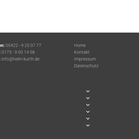
on:
05422 - 9 25 07 77
Home
:
0173 - 9 50 14 58
Kontakt
:
info@helm-kurth.de
Impressum
Datenschutz
Text hier eingeben