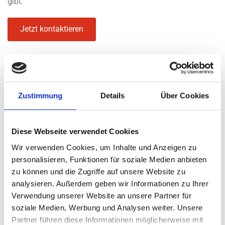
gibt.
Jetzt kontaktieren
Trendiger Sonnenschutz nach
Zustimmung
Details
Über Cookies
Ihrem Geschmack
Rollladen dienen nicht nur als dekorativer Blickfang für Sie
Diese Webseite verwendet Cookies
selber und Ihre Gäste, sondern gebieten in jedem Fall auch
Wir verwenden Cookies, um Inhalte und Anzeigen zu
der Sonne Einhalt. Denn selbst bekennende Sonnenanbeter
personalisieren, Funktionen für soziale Medien anbieten
möchten in der Regel in ihren persönlichen Wohnräumen
zu können und die Zugriffe auf unsere Website zu
entscheiden können, wann sie die Sonne genießen und
analysieren. Außerdem geben wir Informationen zu Ihrer
wann sie es eher abgedunkelt haben möchten. Hier
kommen dann dementsprechend Systeme in Frage, welche
Verwendung unserer Website an unsere Partner für
sich sowohl benutzerfreundlich als auch flexibel bedienen
soziale Medien, Werbung und Analysen weiter. Unsere
lassen. Wie etwa mit einer Handkurbel, mit Seilzug und der
Partner führen diese Informationen möglicherweise mit